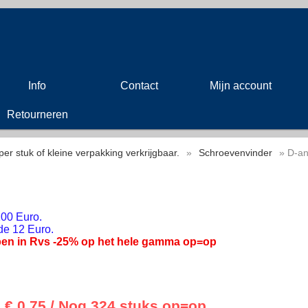
Info
Contact
Mijn account
Retourneren
per stuk of kleine verpakking verkrijgbaar.
»
Schroevenvinder
» D-an
00 Euro.
de 12 Euro.
en in Rvs -25% op het hele gamma op=op
€ 0,75
/ Nog 324 stuks op=op