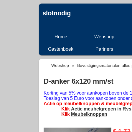
slotnodig
Home
Webshop
Gastenboek
Partners
Webshop
»
Bevestigingsmaterialen alles 
D-anker 6x120 mm/st
Korting van 5% voor aankopen boven de 1
Toeslag van 5 Euro voor aankopen onder 
Actie op meubelknoppen & meubelgrep
Klik
Actie meubelgrepen in Rvs
Klik
Meubelknoppen
€ 1,72