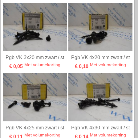
Spax-D Terras Inox A2 5x60
Spax-D Terras Inox A2 5x70
mm/ st
mm/ st
Stuk met volumekorting
Stuk met volumekorting
€ 0,63
€ 0,80
D-anker 6x100 mm/st
Spax-D Terras Inox A2 5x80
mm/ st
€ 1,55
€ 0,65
Stuk met volumekorting
Nog 119 stuks op=op