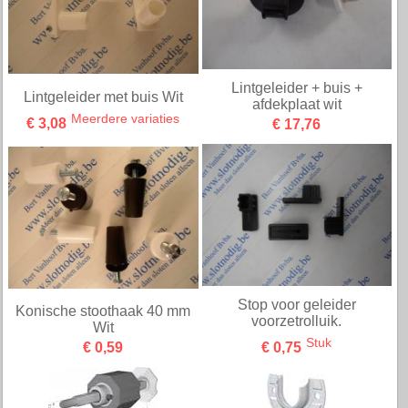
Lintgeleider + buis +
Lintgeleider met buis Wit
afdekplaat wit
Meerdere variaties
€ 3,08
€ 17,76
Stop voor geleider
Konische stoothaak 40 mm
voorzetrolluik.
Wit
Stuk
€ 0,59
€ 0,75