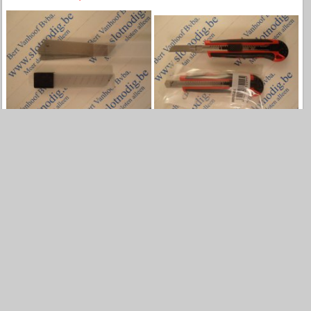
Reservemesjes voor
Breekmes Universeel 9mm.
breekmes 18 mm
€ 3,95
€ 3,80
€ 2,61
Reservemesjes voor
Timmermanspotlood 24 cm
breekmes 9 mm
rood