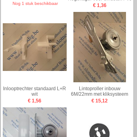
Nog 1 stuk beschikbaar
€ 1,36
Inlooptrechter standaard L+R
Lintoproller inbouw
wit
6M/22mm met kliksysteem
€ 1,56
€ 15,12