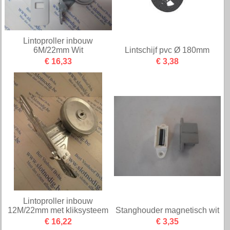
Lintoproller inbouw
6M/22mm Wit
Lintschijf pvc Ø 180mm
€ 16,33
€ 3,38
Lintoproller inbouw
12M/22mm met kliksysteem
Stanghouder magnetisch wit
€ 16,22
€ 3,35