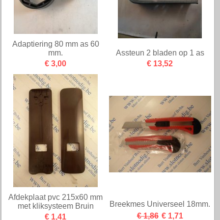
Adaptiering 80 mm as 60
mm.
Assteun 2 bladen op 1 as
€ 3,00
€ 13,52
Afdekplaat pvc 215x60 mm
Breekmes Universeel 18mm.
met kliksysteem Bruin
€ 1,86
€ 1,71
€ 1,41