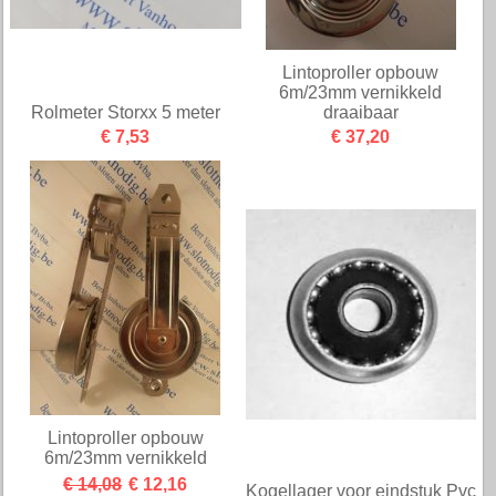
Lintoproller opbouw
6m/23mm vernikkeld
Rolmeter Storxx 5 meter
draaibaar
€ 7,53
€ 37,20
Lintoproller opbouw
6m/23mm vernikkeld
€ 14,08
€ 12,16
Kogellager voor eindstuk Pvc