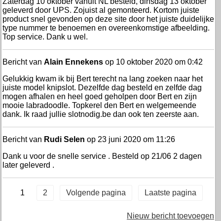
Zaterdag 10 oktober vanuit NL besteld, dinsdag 13 oktober
geleverd door UPS. Zojuist al gemonteerd. Kortom juiste
product snel gevonden op deze site door het juiste duidelijke
type nummer te benoemen en overeenkomstige afbeelding.
Top service. Dank u wel.
Bericht van
Alain Ennekens
op 10 oktober 2020 om 0:42
Gelukkig kwam ik bij Bert terecht na lang zoeken naar het
juiste model knipslot. Dezelfde dag besteld en zelfde dag
mogen afhalen en heel goed geholpen door Bert en zijn
mooie labradoodle. Topkerel den Bert en welgemeende
dank. Ik raad jullie slotnodig.be dan ook ten zeerste aan.
Bericht van
Rudi Selen
op 23 juni 2020 om 11:26
Dank u voor de snelle service . Besteld op 21/06 2 dagen
later geleverd .
1
2
Volgende pagina
Laatste pagina
Nieuw bericht toevoegen