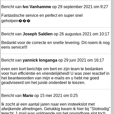
Bericht van
Ivo Vanhamme
op 29 september 2021 om 9:27
Fantastische service en perfect en super snel
geholpen���
Bericht van
Joseph Saldien
op 26 augustus 2021 om 10:17
Bedankt voor de correcte en snelle levering. Dit noem ik nog
eens service!!!
Bericht van
yannick longanga
op 29 juni 2021 om 16:17
even een kort berichtje om bert en zijn team te bedanken
voor hun efficiëntie en vriendelijkheid! U was zeer reactief in
het beantwoorden van mijn e-mails en u hebt me goed
geadviseerd om het juiste onderdeel te kiezen.
Bericht van
Mario
op 15 mei 2021 om 0:25
Ik zocht al een aantal jaren naar een insteekslot met
afwijkende afmetingen. Gelukkig kwam ik hier bij "Slotnodig"
terecht. 1 mail was voldoende om het onvindbare slot toch