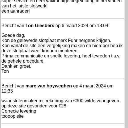
super service en heel vakkundige begeleiding in het vinden
van het juiste slotwerk!
een aanrader!
Bericht van
Ton Giesbers
op 6 maart 2024 om 18:04
Goede dag,
Kon de geleverde slotplaat merk Fuhr nergens krijgen.
Kon vanaf de site een vergelijking maken en hierdoor heb ik
deze slotplaat weer kunnen monteren.
Prima communicatie en snelle levering, heel tevreden t.a.v.
de gehele procedure.
Dank en groet,
Ton
Bericht van
marc van hoyweghen
op 4 maart 2024 om
12:33
waar slotenmaker mij rekening van €300 wilde voor geven ,
op deze site gevonden voor €28 .
Correcte levering
toooop site