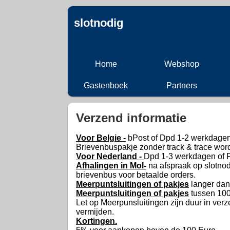
slotnodig
Home
Webshop
Gastenboek
Partners
Verzend informatie
Voor Belgie -
bPost of Dpd 1-2 werkdage
Brievenbuspakje zonder track & trace wor
Voor Nederland -
Dpd 1-3 werkdagen of 
Afhalingen in Mol-
na afspraak op slotno
brievenbus voor betaalde orders.
Meerpuntsluitingen of pakjes
langer dan
Meerpuntsluitingen of pakjes
tussen 100
Let op Meerpunsluitingen zijn duur in verze
vermijden.
Kortingen.