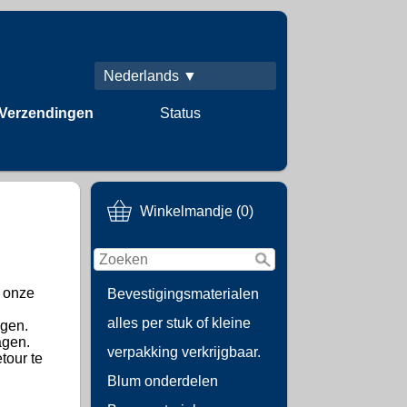
Nederlands ▼
Verzendingen
Status
Winkelmandje (0)
.
t onze
Bevestigingsmaterialen
alles per stuk of kleine
agen.
agen.
verpakking verkrijgbaar.
tour te
Blum onderdelen