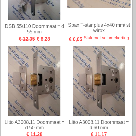
Spax T-star plus 4x40 mm/ st
DSB 55/110 Doornmaat = d
wirox
55 mm
Stuk met volumekorting
€ 12,35
€ 8,28
€ 0,05
Litto A3008.11 Doornmaat =
Litto A3008.11 Doornmaat =
d 50 mm
d 60 mm
€ 11,28
€ 11,17