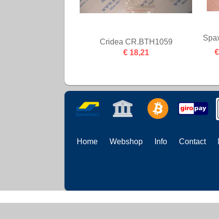
Spax
Cridea CR.BTH1059
€ 18,21
€
Home
Webshop
Info
Contact