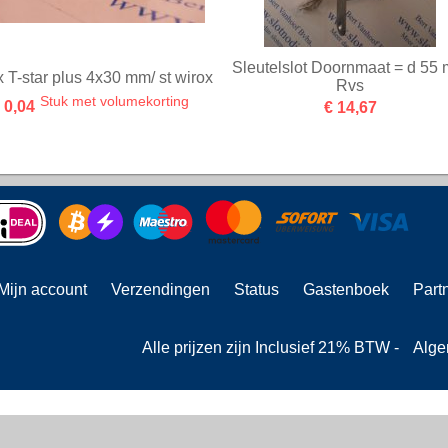
Sleutelslot Doornmaat = d 55
 T-star plus 4x30 mm/ st wirox
Rvs
Stuk met volumekorting
 0,04
€ 14,67
Mijn account
Verzendingen
Status
Gastenboek
Part
Alle prijzen zijn Inclusief 21% BTW -
Alge
Powered by
Easy
Webshop