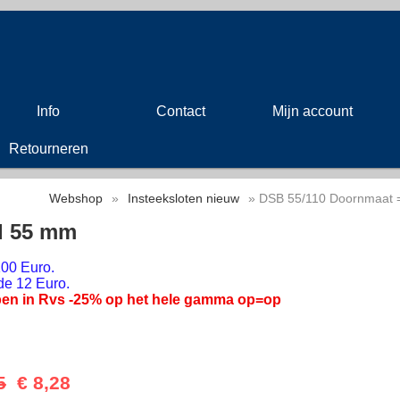
Info
Contact
Mijn account
Retourneren
Webshop
»
Insteeksloten nieuw
» DSB 55/110 Doornmaat 
d 55 mm
00 Euro.
de 12 Euro.
en in Rvs -25% op het hele gamma op=op
5
€ 8,28