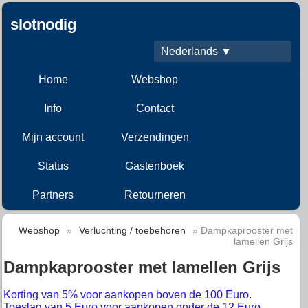
slotnodig
Nederlands ▼
Home
Webshop
Info
Contact
Mijn account
Verzendingen
Status
Gastenboek
Partners
Retourneren
Webshop
»
Verluchting / toebehoren
» Dampkaprooster met
lamellen Grijs
Dampkaprooster met lamellen Grijs
Korting van 5% voor aankopen boven de 100 Euro.
Toeslag van 5 Euro voor aankopen onder de 12 Euro.