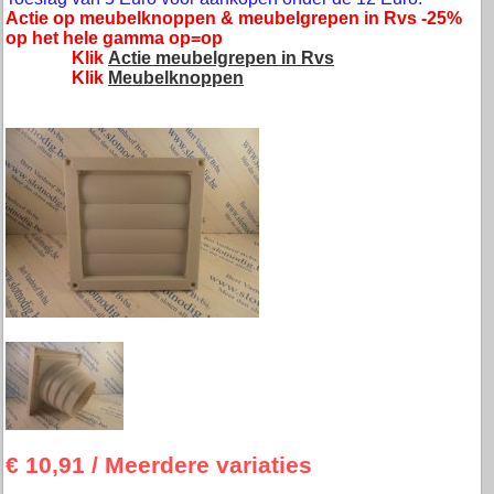
Actie op meubelknoppen & meubelgrepen in Rvs -25%
op het hele gamma op=op
Klik
Actie meubelgrepen in Rvs
Klik
Meubelknoppen
€ 10,91
/ Meerdere variaties