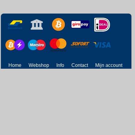
Home
Webshop
Info
Contact
Mijn account
Verzendingen
Status
Gastenboek
Partners
Retourneren
Alle prijzen zijn Inclusief 21% BTW -
Algemene voorwaarden
-
Privacyverklaring
Powered by
Easy
Webshop