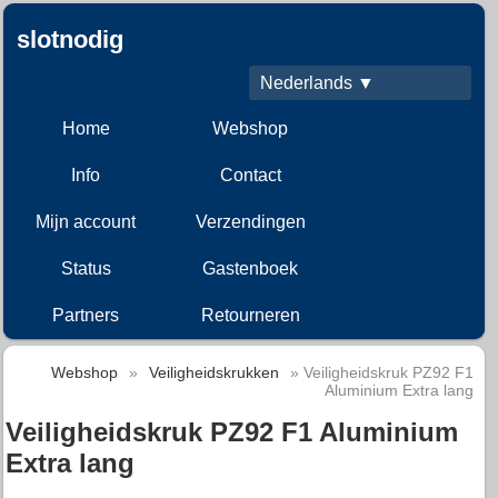
slotnodig
Nederlands ▼
Home
Webshop
Info
Contact
Mijn account
Verzendingen
Status
Gastenboek
Partners
Retourneren
Webshop
»
Veiligheidskrukken
» Veiligheidskruk PZ92 F1
Aluminium Extra lang
Veiligheidskruk PZ92 F1 Aluminium
Extra lang