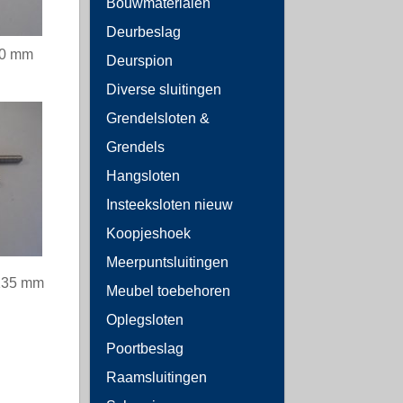
Bouwmaterialen
Deurbeslag
40 mm
Deurspion
Diverse sluitingen
Grendelsloten &
Grendels
Hangsloten
Insteeksloten nieuw
Koopjeshoek
Meerpuntsluitingen
 135 mm
Meubel toebehoren
Oplegsloten
Poortbeslag
Raamsluitingen