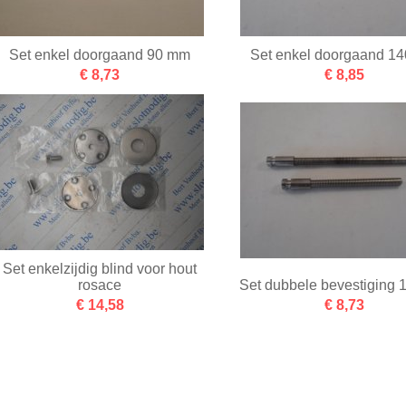
Set enkel doorgaand 90 mm
Set enkel doorgaand 1
€ 8,73
€ 8,85
Set enkelzijdig blind voor hout
rosace
Set dubbele bevestiging
€ 14,58
€ 8,73