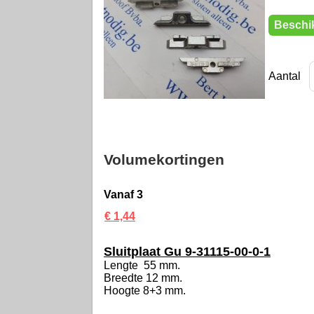
Beschik
Aantal
Volumekortingen
Vanaf 3
€ 1,44
Sluitplaat Gu 9-31115-00-0-1
Lengte 55 mm.
Breedte 12 mm.
Hoogte 8+3 mm.