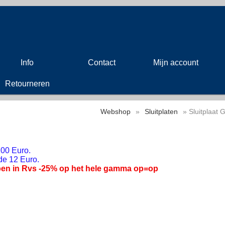
Info
Contact
Mijn account
Retourneren
Webshop
»
Sluitplaten
» Sluitplaat 
00 Euro.
de 12 Euro.
en in Rvs -25% op het hele gamma op=op