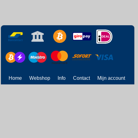
Home
Webshop
Info
Contact
Mijn account
Verzendingen
Status
Gastenboek
Partners
Retourneren
Alle prijzen zijn Inclusief 21% BTW -
Algemene voorwaarden
-
Privacyverklaring