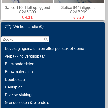
Salice 110° Half opliggend
Salice 94° inliggend
C2A6G99
C2ABP99
€ 4,11
€ 3,78
Winkelmandje (0)
Bevestigingsmaterialen alles per stuk of kleine
verpakking verkrijgbaar.
Blum onderdelen
Bouwmaterialen
Deurbeslag
Deurspion
Diverse sluitingen
Grendelsloten & Grendels