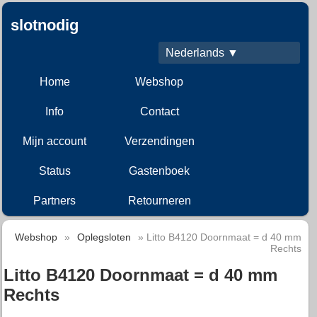
slotnodig
Nederlands ▼
Home
Webshop
Info
Contact
Mijn account
Verzendingen
Status
Gastenboek
Partners
Retourneren
Webshop
»
Oplegsloten
» Litto B4120 Doornmaat = d 40 mm
Rechts
Litto B4120 Doornmaat = d 40 mm
Rechts