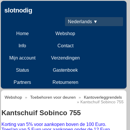
slotnodig
Nederlands ▼
Home
Webshop
Info
Contact
Mijn account
Verzendingen
Status
Gastenboek
Partners
Retourneren
Webshop
»
Toebehoren voor deuren
»
Kantoverleggrendels
» Kantschuif Sobinco 755
Kantschuif Sobinco 755
Korting van 5% voor aankopen boven de 100 Euro.
Toeslag van 5 Euro voor aankopen onder de 12 Euro.