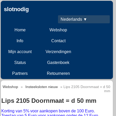
slotnodig
Nederlands ▼
Home
Webshop
Info
Contact
Mijn account
Verzendingen
Status
Gastenboek
Partners
Retourneren
Webshop
»
Insteeksloten nieuw
» Lips 2105 Doornmaat = d 50
mm
Lips 2105 Doornmaat = d 50 mm
Korting van 5% voor aankopen boven de 100 Euro.
Toeslag van 5 Euro voor aankopen onder de 12 Euro.