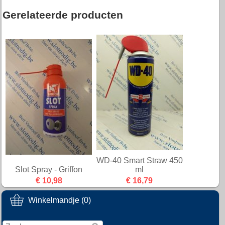
Gerelateerde producten
WD-40 Smart Straw 450
Slot Spray - Griffon
ml
€ 10,98
€ 16,79
Winkelmandje (0)