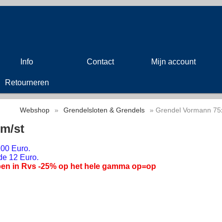
Info
Contact
Mijn account
Retourneren
Webshop
»
Grendelsloten & Grendels
» Grendel Vormann 75
m/st
00 Euro.
de 12 Euro.
en in Rvs -25% op het hele gamma op=op