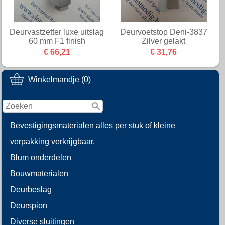
Deurvastzetter luxe uitslag
Deurvoetstop Deni-3837
60 mm F1 finish
Zilver gelakt
€ 66,21
€ 31,76
Winkelmandje (0)
Bevestigingsmaterialen alles per stuk of kleine
verpakking verkrijgbaar.
Blum onderdelen
Bouwmaterialen
Deurbeslag
Deurspion
Diverse sluitingen