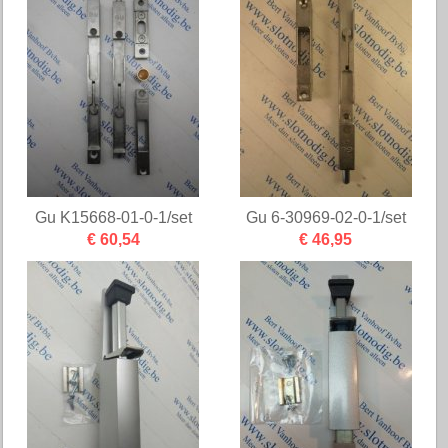
Gu K15668-01-0-1/set
Gu 6-30969-02-0-1/set
€ 60,54
€ 46,95