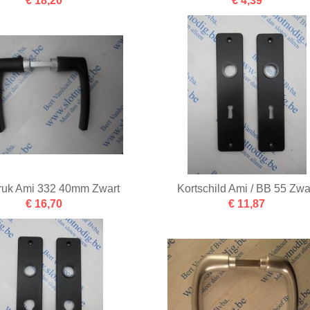
€ 18,20
€ 4,39
ruk Ami 332 40mm Zwart
Kortschild Ami / BB 55 Zwa
€ 16,70
€ 11,87