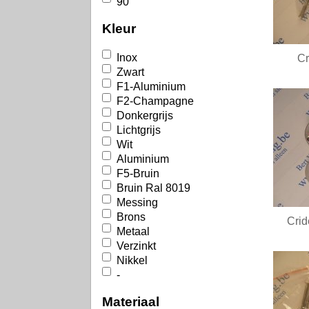
90
Kleur
Inox
C
Zwart
F1-Aluminium
F2-Champagne
Donkergrijs
Lichtgrijs
Wit
Aluminium
F5-Bruin
Bruin Ral 8019
Messing
Brons
Cri
Metaal
Verzinkt
Nikkel
-
Materiaal