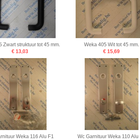
 Zwart struktuur tot 45 mm.
Weka 405 Wit tot 45 mm.
€ 13,03
€ 15,69
rnituur Weka 116 Alu F1
Wc Garnituur Weka 110 Alu