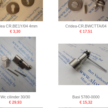
dea CR.BE1Y/04 4mm
Cridea-CR.BWCTTA/04
€ 3,30
€ 17,51
Wc cilinder 30/30
Basi 5780-0000
€ 29,93
€ 15,32