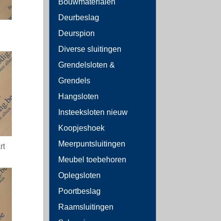
Bouwmaterialen
Deurbeslag
Deurspion
Diverse sluitingen
Grendelsloten &
Grendels
Hangsloten
Insteeksloten nieuw
Koopjeshoek
Meerpuntsluitingen
rt
Meubel toebehoren
Oplegsloten
Poortbeslag
Raamsluitingen