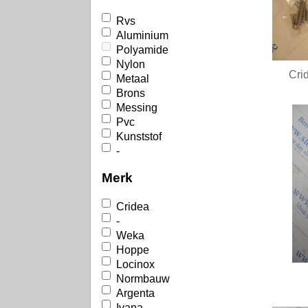
Rvs
Aluminium
Polyamide
Nylon
Cri
Metaal
Brons
Messing
Pvc
Kunststof
-
Merk
Cridea
-
Weka
Hoppe
Locinox
Normbauw
Argenta
Ivana