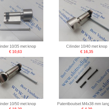
linder 10/35 met knop
Cilinder 10/40 met knop
€ 10,63
€ 16,35
linder 10/50 met knop
Patentboutset M4x38 mm lang