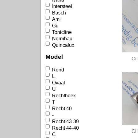
Intersteel
Basch
Ami
Gu
Tonicline
Normbau
Quincalux
Model
Ci
Rond
L
Ovaal
U
Rechthoek
T
Recht 40
-
Recht 43-39
Recht 44-40
Ci
C