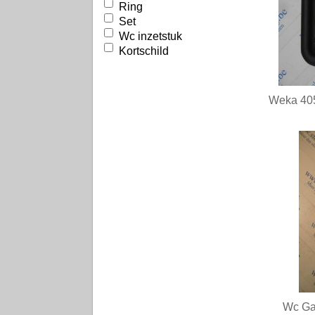
Ring
Set
Wc inzetstuk
Kortschild
Weka 405
Wc Ga