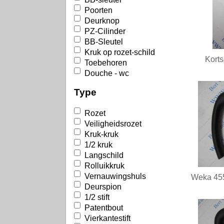
Poorten
Deurknop
PZ-Cilinder
BB-Sleutel
Kruk op rozet-schild
Korts
Toebehoren
Douche - wc
Type
Rozet
Veiligheidsrozet
Kruk-kruk
1/2 kruk
Langschild
Rolluikkruk
Vernauwingshuls
Weka 455
Deurspion
1/2 stift
Patentbout
Vierkantestift