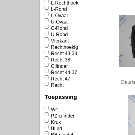
L-Rechthoek
L-Rond
L-Ovaal
U-Ovaal
C-Rond
U-Rond
Vierkant
Rechthoekig
Recht 43-38
Recht 38
Cilinder
Recht 44-37
Recht 47
Deurk
Recht
Toepassing
Wc
PZ-cilinder
Kruk
Blind
BB-sleutel