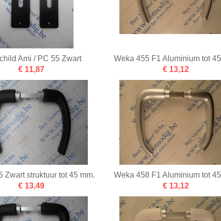
child Ami / PC 55 Zwart
Weka 455 F1 Aluminium tot 4
€ 11,87
€ 13,12
 Zwart struktuur tot 45 mm.
Weka 458 F1 Aluminium tot 4
€ 13,49
€ 13,12