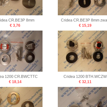
ridea CR.BE3P 8mm
Cridea CR.BE3P 8mm zwa
€ 3,76
€ 15,19
dea 1200 CR.BWCTTC
Cridea 1200 BTH.WCZW
€ 18,14
€ 32,11