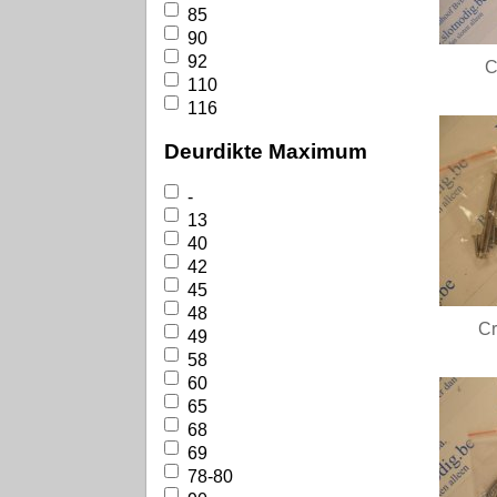
85
90
92
C
110
116
Deurdikte Maximum
-
13
40
42
45
48
C
49
58
60
65
68
69
78-80