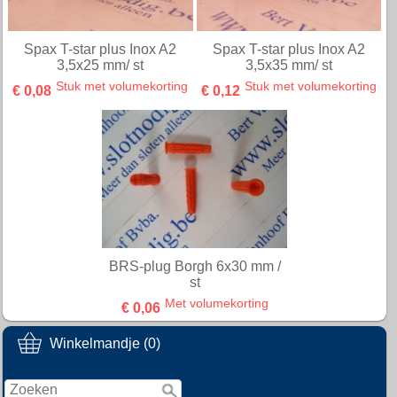
Spax T-star plus Inox A2
Spax T-star plus Inox A2
3,5x25 mm/ st
3,5x35 mm/ st
Stuk met volumekorting
Stuk met volumekorting
€ 0,08
€ 0,12
BRS-plug Borgh 6x30 mm /
st
Met volumekorting
€ 0,06
Winkelmandje (0)