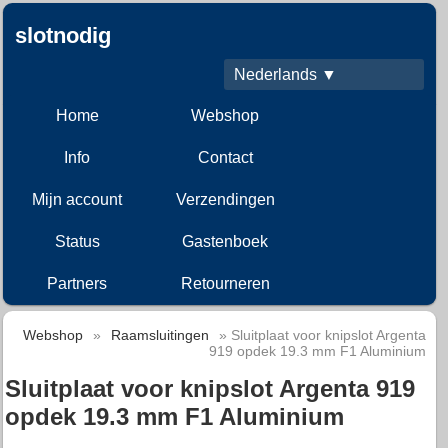
slotnodig
Nederlands ▼
Home
Webshop
Info
Contact
Mijn account
Verzendingen
Status
Gastenboek
Partners
Retourneren
Webshop
»
Raamsluitingen
» Sluitplaat voor knipslot Argenta
919 opdek 19.3 mm F1 Aluminium
Sluitplaat voor knipslot Argenta 919
opdek 19.3 mm F1 Aluminium