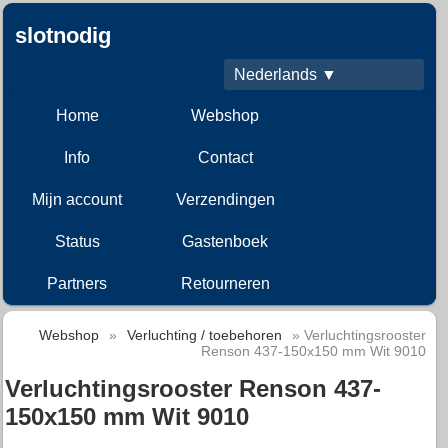
slotnodig
Nederlands ▼
Home
Webshop
Info
Contact
Mijn account
Verzendingen
Status
Gastenboek
Partners
Retourneren
Webshop
»
Verluchting / toebehoren
» Verluchtingsrooster
Renson 437-150x150 mm Wit 9010
Verluchtingsrooster Renson 437-
150x150 mm Wit 9010