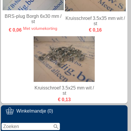
BRS-plug Borgh 6x30 mm /
Kruisschroef 3.5x35 mm wit /
st
st
Met volumekorting
€ 0,06
€ 0,16
Kruisschroef 3.5x25 mm wit /
st
€ 0,13
Winkelmandje (0)