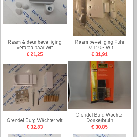
Raam & deur beveiliging
Raam beveiliging Fuhr
verdraaibaar Wit
DZ150S Wit
€ 21,25
€ 31,91
Grendel Burg Wächter
Grendel Burg Wächter wit
Donkerbruin
€ 32,83
€ 30,85