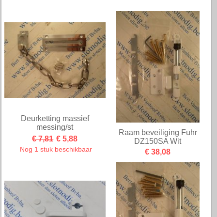
Deurketting massief
messing/st
Raam beveiliging Fuhr
€ 7,81
€ 5,88
DZ150SA Wit
Nog 1 stuk beschikbaar
€ 38,08