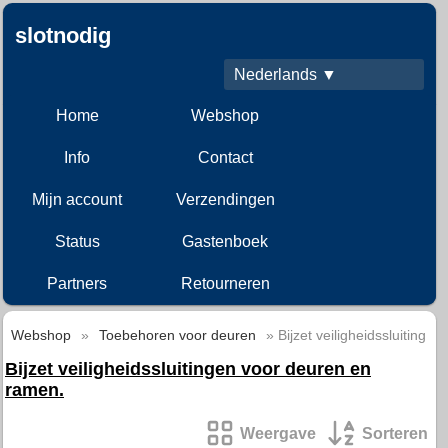
slotnodig
Nederlands ▼
Home
Webshop
Info
Contact
Mijn account
Verzendingen
Status
Gastenboek
Partners
Retourneren
Webshop
»
Toebehoren voor deuren
» Bijzet veiligheidssluiting
Bijzet veiligheidssluitingen voor deuren en
ramen.
Weergave
Sorteren