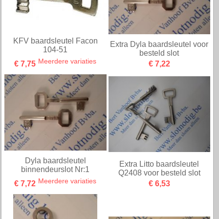
KFV baardsleutel Facon
Extra Dyla baardsleutel voor
104-51
besteld slot
Meerdere variaties
€ 7,75
€ 7,22
Dyla baardsleutel
Extra Litto baardsleutel
binnendeurslot Nr:1
Q2408 voor besteld slot
Meerdere variaties
€ 7,72
€ 6,53