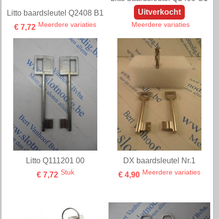
Uitverkocht
Litto baardsleutel Q2408 B1
Meerdere variaties
Meerdere variaties
€ 7,72
Litto Q111201 00
DX baardsleutel Nr.1
Stuk
Meerdere variaties
€ 7,72
€ 4,90