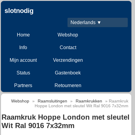
slotnodig
Nederlands ▼
Home
Webshop
Info
Contact
Mijn account
Verzendingen
Status
Gastenboek
Partners
Retourneren
Webshop
»
Raamsluitingen
»
Raamkrukken
» Raamkruk
Hoppe London met sleutel Wit Ral 9016 7x32mm
Raamkruk Hoppe London met sleutel
Wit Ral 9016 7x32mm