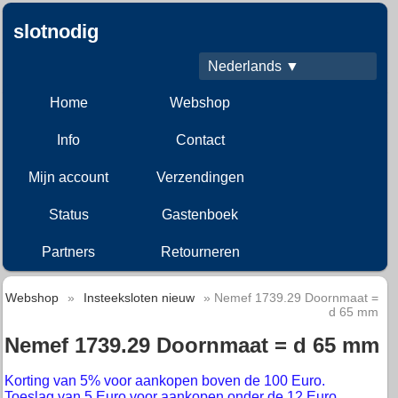
slotnodig
Nederlands ▼
Home
Webshop
Info
Contact
Mijn account
Verzendingen
Status
Gastenboek
Partners
Retourneren
Webshop
»
Insteeksloten nieuw
» Nemef 1739.29 Doornmaat =
d 65 mm
Nemef 1739.29 Doornmaat = d 65 mm
Korting van 5% voor aankopen boven de 100 Euro.
Toeslag van 5 Euro voor aankopen onder de 12 Euro.