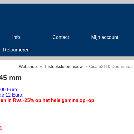
Info
Contact
Mijn account
Retourneren
Webshop
»
Insteeksloten nieuw
» Cisa 52110 Doornmaat
 45 mm
00 Euro.
de 12 Euro.
en in Rvs -25% op het hele gamma op=op
4