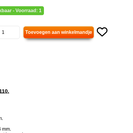
baar - Voorraad: 1
110.
m.
4 mm.