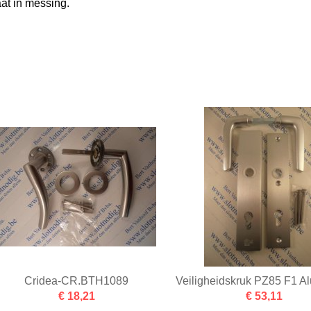
at in messing.
Cridea-CR.BTH1089
Veiligheidskruk PZ85 F1 A
€ 18,21
€ 53,11