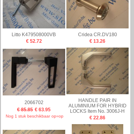
Litto K479508000VB
Cridea CR.DV180
€ 52.72
€ 13.26
HANDLE PAIR IN
2066702
ALUMINIUM FOR HYBRID
€ 85.85
€ 63.95
LOCKS Item No. 3006J-H
Nog 1 stuk beschikbaar op=op
€ 22.86