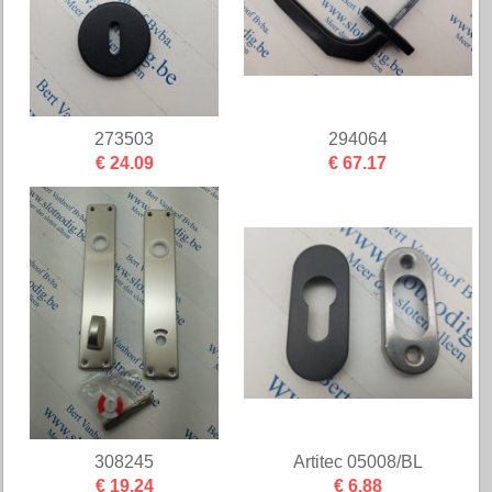
273503
294064
€ 24.09
€ 67.17
308245
Artitec 05008/BL
€ 19.24
€ 6.88