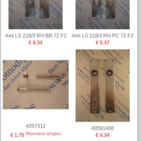
Ami LS 218/3 RH BB 72 F2
Ami LS 218/3 RH PC 72 F2
€ 4.34
€ 5.37
4057312
40591406
Meerdere lengtes
€ 1.75
€ 4.34