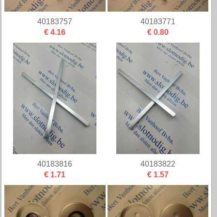
40183757
40183771
€ 4.16
€ 0.80
40183816
40183822
€ 1.71
€ 1.57