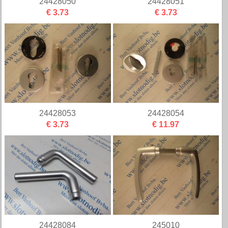
24428050
24428051
€ 3.73
€ 3.73
24428053
24428054
€ 3.73
€ 11.97
24428084
245010