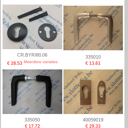
CR.BYR/80.06
335010
Meerdere variaties
€ 28.53
€ 13.61
335050
40059019
€ 17.72
€ 29.33