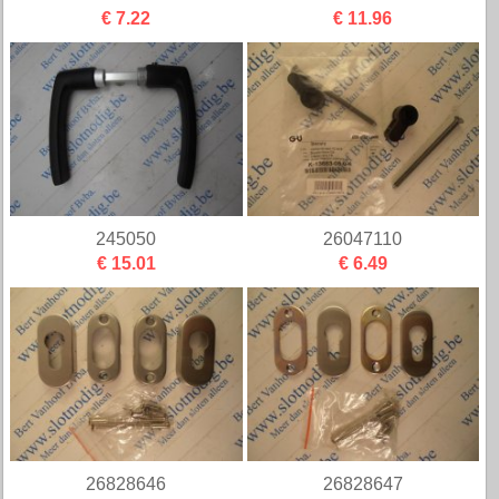
€ 7.22
€ 11.96
245050
26047110
€ 15.01
€ 6.49
26828646
26828647