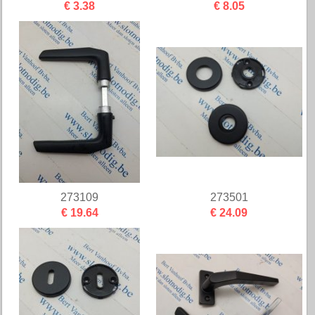
€ 3.38
€ 8.05
273109
273501
€ 19.64
€ 24.09