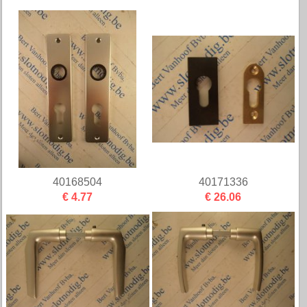
40168504
40171336
€ 4.77
€ 26.06