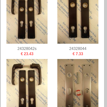
24328042s
24328044
€ 23.43
€ 7.33