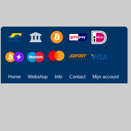
Home
Webshop
Info
Contact
Mijn account
Verzendingen
Status
Gastenboek
Partners
Retourneren
Alle prijzen zijn Inclusief 21% BTW -
Algemene voorwaarden
-
Privacyverklaring